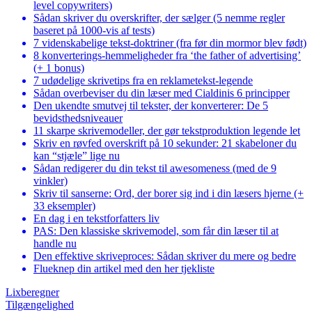
level copywriters)
Sådan skriver du overskrifter, der sælger (5 nemme regler
baseret på 1000-vis af tests)
7 videnskabelige tekst-doktriner (fra før din mormor blev født)
8 konverterings-hemmeligheder fra ‘the father of advertising’
(+ 1 bonus)
7 udødelige skrivetips fra en reklametekst-legende
Sådan overbeviser du din læser med Cialdinis 6 principper
Den ukendte smutvej til tekster, der konverterer: De 5
bevidsthedsniveauer
11 skarpe skrivemodeller, der gør tekstproduktion legende let
Skriv en røvfed overskrift på 10 sekunder: 21 skabeloner du
kan “stjæle” lige nu
Sådan redigerer du din tekst til awesomeness (med de 9
vinkler)
Skriv til sanserne: Ord, der borer sig ind i din læsers hjerne (+
33 eksempler)
En dag i en tekstforfatters liv
PAS: Den klassiske skrivemodel, som får din læser til at
handle nu
Den effektive skriveproces: Sådan skriver du mere og bedre
Flueknep din artikel med den her tjekliste
Footer
Lixberegner
Tilgængelighed