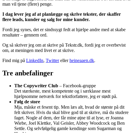
man vil tjene (flere) penge.
I dag lever jeg af at planlægge og skrive tekster, der skaffer
flere leads, kunder og salg for mine kunder.
Fordi jeg synes, det er sindssygt fedt at hjælpe andre med at skabe
resultater – gennem ord.
Og så skriver jeg om at skrive på Tekstr.dk, fordi jeg er overbevist
om, at meningen med livet er at skrive.
Find mig på
LinkedIn
,
Twitter
eller
heineaaen.dk
.
Tre anbefalinger
The Copywriter Club
– Facebook-gruppe
Det stærkeste, mest kompetente og i særklasse mest
hjælpsomme netværk for tekstforfattere, jeg er stødt på.
Følg de store
Mja, måske et fesent tip. Men læs alt, hvad de største på dit
felt skriver. Hvis du skal blive god til at skrive, må du studere
faget. Nogle af dem, der får mine øjne til at lyse, er Joanna
Wiebe, Joel Klettke, Val Geisler, Abbey Woodcock og Ben
Settle. Og selvfølgelig gamle kendinge som Sugarman og