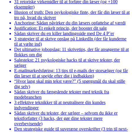
31 retoriske virkemidler til at forføre din læser (og +100
eksempler)
Illusion of truth: Den psykologiske finte, der får din læser til at
tro på, hvad du skriver
Anchoring: Sådan påvirker du din læsers opfattelse af værdi
Justification: Et enkelt princip, der booster dit salg
Sådan skriver du en killer landingsside med De 4 P’er
3 strategier til at skrive opslag på LinkedIn (der får kunderne
til at vælte ind)
Det ultimative jobopslag: 11 skrivetips, der får ansøgerne til at
flokkes om dig
Salgstekst: 21 psykologiske hacks til at skrive tekster, der
sælger
E-mailmarkedsføring: 13 tips til e-mails der storsælger (og får
din læser til at spejde efter dig i indbakken)
“Hvor lang skal min tekst være?” (5 spørgsmål du skal stille
dig selv)
Sådan skriver du fængslende tekster med teknik fra
modebranchen
3 effektive teknikker til at neutralisere din kundes
indvendinger
Sådan skriver du tekster, der sælger – selvom du ikke er
tekstforfatter (3 hacks, der gør dine tekster mere
overbevisende)
Den strategiske guide til suveræne overskrifter (3 trin til next-