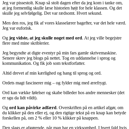
Jeg var pissestolt. Knap så stolt dagen efter da jeg kom i tanke om,
at jeg formentlig skulle læse historien højt for hele klassen. Og det
skulle jeg selvfølgelig. Det var rædsomt. Hvert sekund.
Men den ros, jeg fik af vores klasselærer bagefter, var det hele værd.
Jeg var euforisk.
Og
jeg vidste, at jeg skulle noget med ord
. At jeg ville begejstre
flere med mine skriblerier.
Jeg begyndte at digte eventyr på min fars gamle skrivemaskine.
Senere skrev jeg blogs på nettet. Tog en uddannelse i sprog og
kommunikation. Og fik job som tekstforfatter.
Altid drevet af min kærlighed og hang til sprog og ord.
Ordets magt fascinerer mig – og fylder mig med ærefrygt.
Ord kan vække følelser og skabe billeder hos andre mennesker (det
er sgu da lidt vildt).
Og
ord kan påvirke adfærd
. Overskriften på en artikel afgør, om
du klikker på den eller ej, og den rigtige tekst på en knap kan betyde
forskellen på, om 2 % eller 10 % klikker på knappen.
Den slags er afgørende, når man har en virksomhed. I hvert fald hvis