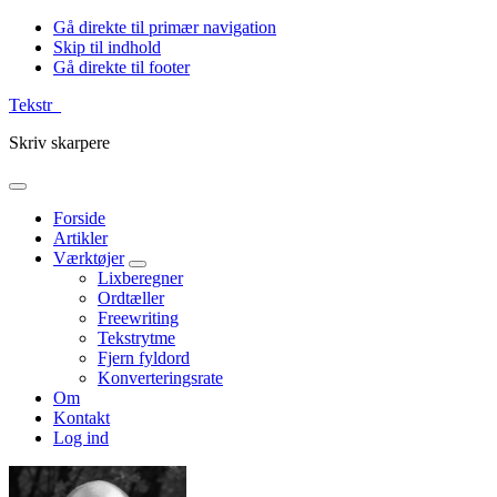
Gå direkte til primær navigation
Skip til indhold
Gå direkte til footer
Tekstr_
Skriv skarpere
Forside
Artikler
Værktøjer
Lixberegner
Ordtæller
Freewriting
Tekstrytme
Fjern fyldord
Konverteringsrate
Om
Kontakt
Log ind