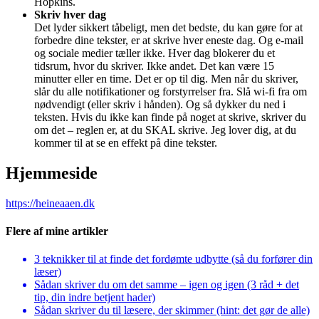
Hopkins.
Skriv hver dag
Det lyder sikkert tåbeligt, men det bedste, du kan gøre for at
forbedre dine tekster, er at skrive hver eneste dag. Og e-mail
og sociale medier tæller ikke. Hver dag blokerer du et
tidsrum, hvor du skriver. Ikke andet. Det kan være 15
minutter eller en time. Det er op til dig. Men når du skriver,
slår du alle notifikationer og forstyrrelser fra. Slå wi-fi fra om
nødvendigt (eller skriv i hånden). Og så dykker du ned i
teksten. Hvis du ikke kan finde på noget at skrive, skriver du
om det – reglen er, at du SKAL skrive. Jeg lover dig, at du
kommer til at se en effekt på dine tekster.
Hjemmeside
https://heineaaen.dk
Flere af mine artikler
3 teknikker til at finde det fordømte udbytte (så du forfører din
læser)
Sådan skriver du om det samme – igen og igen (3 råd + det
tip, din indre betjent hader)
Sådan skriver du til læsere, der skimmer (hint: det gør de alle)