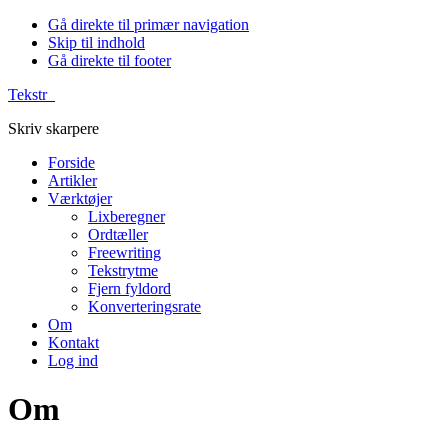
Gå direkte til primær navigation
Skip til indhold
Gå direkte til footer
Tekstr_
Skriv skarpere
Forside
Artikler
Værktøjer
Lixberegner
Ordtæller
Freewriting
Tekstrytme
Fjern fyldord
Konverteringsrate
Om
Kontakt
Log ind
Om