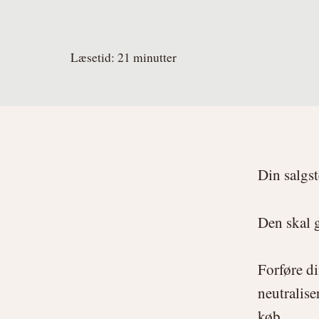
Læsetid:
21
minutter
Din salgst
Den skal g
Forføre d
neutralise
køb.