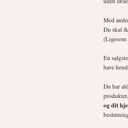
uden læse
Med andr
Du skal ik
(Ligesom g
En salgste
have hende 
Du har ald
produktet
og dit hje
beslutnin