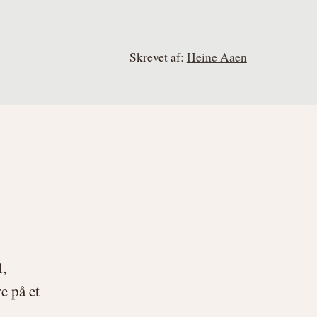
Skrevet af:
Heine Aaen
l,
e på et