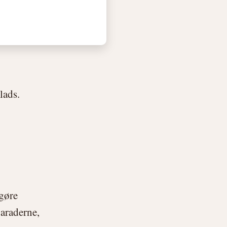
lads.
gøre
paraderne,