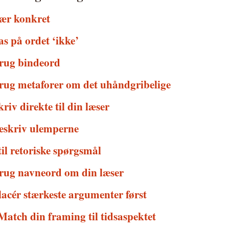
Vær konkret
as på ordet ‘ikke’
Brug bindeord
Brug metaforer om det uhåndgribelige
kriv direkte til din læser
Beskriv ulemperne
til retoriske spørgsmål
Brug navneord om din læser
lacér stærkeste argumenter først
Match din framing til tidsaspektet