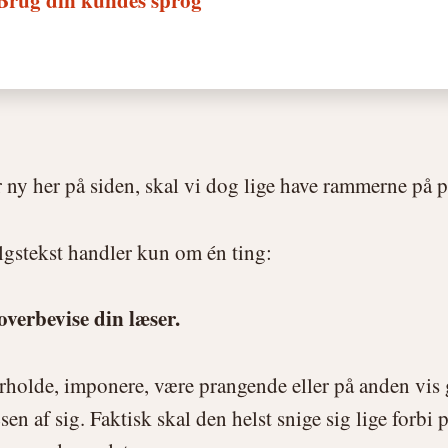
 Brug din kundes sprog
 ny her på siden, skal vi dog lige have rammerne på p
lgstekst handler kun om én ting:
overbevise din læser.
rholde, imponere, være prangende eller på anden vis 
sen af sig. Faktisk skal den helst snige sig lige forbi 