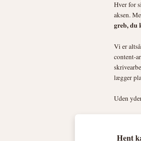
Hver for s
aksen. Me
greb, du 
Vi er alts
content-ar
skrivearb
lægger pla
Uden yder
Hent ka