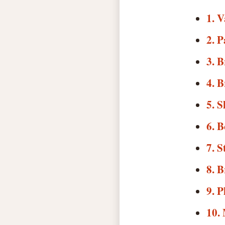
1. 
2. P
3. 
4. 
5. S
6. 
7. S
8. 
9. P
10. 