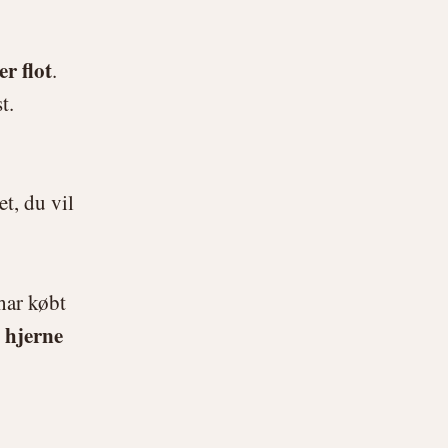
er flot
.
t.
t, du vil
har købt
n hjerne