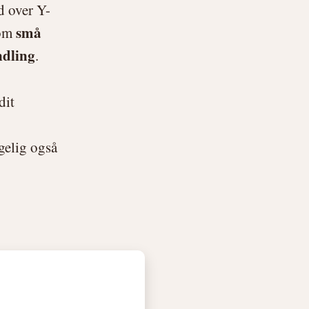
d over Y-
små
som
ndling
.
dit
gelig også