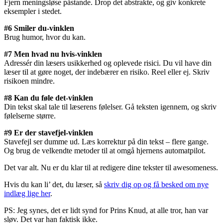
Fjern meningsløse påstande. Drop det abstrakte, og giv konkrete
eksempler i stedet.
#6 Smiler du-vinklen
Brug humor, hvor du kan.
#7 Men hvad nu hvis-vinklen
Adressér din læsers usikkerhed og oplevede risici. Du vil have din
læser til at gøre noget, der indebærer en risiko. Reel eller ej. Skriv
risikoen mindre.
#8 Kan du føle det-vinklen
Din tekst skal tale til læserens følelser. Gå teksten igennem, og skriv
følelserne større.
#9 Er der stavefjel-vinklen
Stavefejl ser dumme ud. Læs korrektur på din tekst – flere gange.
Og brug de velkendte metoder til at omgå hjernens automatpilot.
Det var alt. Nu er du klar til at redigere dine tekster til awesomeness.
Hvis du kan li’ det, du læser, så
skriv dig op og få besked om nye
indlæg lige her
.
PS: Jeg synes, det er lidt synd for Prins Knud, at alle tror, han var
sløv. Det var han faktisk ikke.