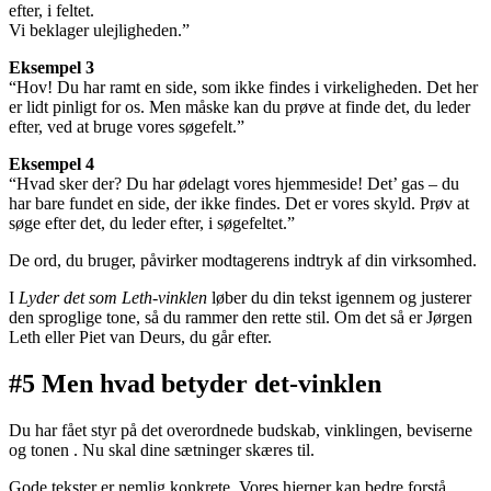
efter, i feltet.
Vi beklager ulejligheden.”
Eksempel 3
“Hov! Du har ramt en side, som ikke findes i virkeligheden. Det her
er lidt pinligt for os. Men måske kan du prøve at finde det, du leder
efter, ved at bruge vores søgefelt.”
Eksempel 4
“Hvad sker der? Du har ødelagt vores hjemmeside! Det’ gas – du
har bare fundet en side, der ikke findes. Det er vores skyld. Prøv at
søge efter det, du leder efter, i søgefeltet.”
De ord, du bruger, påvirker modtagerens indtryk af din virksomhed.
I
Lyder det som Leth-vinklen
løber du din tekst igennem og justerer
den sproglige tone, så du rammer den rette stil. Om det så er Jørgen
Leth eller Piet van Deurs, du går efter.
#5 Men hvad betyder det-vinklen
Du har fået styr på det overordnede budskab, vinklingen, beviserne
og tonen . Nu skal dine sætninger skæres til.
Gode tekster er nemlig konkrete. Vores hjerner kan bedre forstå