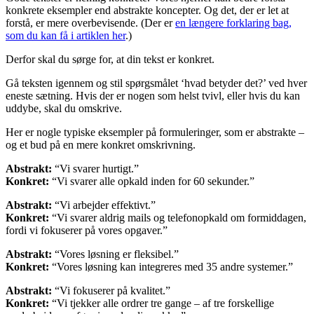
konkrete eksempler end abstrakte koncepter. Og det, der er let at
forstå, er mere overbevisende. (Der er
en længere forklaring bag,
som du kan få i artiklen her
.)
Derfor skal du sørge for, at din tekst er konkret.
Gå teksten igennem og stil spørgsmålet ‘hvad betyder det?’ ved hver
eneste sætning. Hvis der er nogen som helst tvivl, eller hvis du kan
uddybe, skal du omskrive.
Her er nogle typiske eksempler på formuleringer, som er abstrakte –
og et bud på en mere konkret omskrivning.
Abstrakt:
“Vi svarer hurtigt.”
Konkret:
“Vi svarer alle opkald inden for 60 sekunder.”
Abstrakt:
“Vi arbejder effektivt.”
Konkret:
“Vi svarer aldrig mails og telefonopkald om formiddagen,
fordi vi fokuserer på vores opgaver.”
Abstrakt:
“Vores løsning er fleksibel.”
Konkret:
“Vores løsning kan integreres med 35 andre systemer.”
Abstrakt:
“Vi fokuserer på kvalitet.”
Konkret:
“Vi tjekker alle ordrer tre gange – af tre forskellige