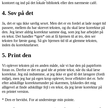
kontoret og ind på det lokale bibliotek eller den nærmeste café.
4. Sov på det
Ja, det er sgu ikke særlig sexet. Men det er en fordel at lade noget tid
passere, mellem du har skrevet teksten, og du skal læse korrektur på
den. Jeg læser aldrig korrektur samme dag, som jeg har arbejdet på
en tekst. Det handler *igen* om at få hjernen til at tro, den ser
teksten for første gang. Så giv hjernen tid til at glemme teksten,
inden du korrekturlæser.
5. Print den
Vi oplever teksten på en anden måde, når vi har den på papirform
foran os. Derfor er det en god ide at printe tekst, når du skal læse
korrektur. Jeg må indrømme, at jeg ikke er god til det længere (fordi
miljø), men jeg har på egen krop oplevet, hvor effektivt det er. Selv
efter adskillige korrekturrunder på skærmen, lykkedes det mig
alligevel at finde adskillige fejl i en tekst, da jeg læste korrektur på
en printet version.
* Den er bevidst. For at understrege min pointe.