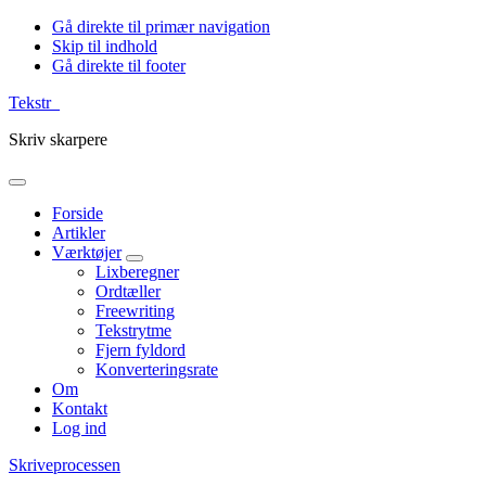
Gå direkte til primær navigation
Skip til indhold
Gå direkte til footer
Tekstr_
Skriv skarpere
Forside
Artikler
Værktøjer
Lixberegner
Ordtæller
Freewriting
Tekstrytme
Fjern fyldord
Konverteringsrate
Om
Kontakt
Log ind
Skriveprocessen