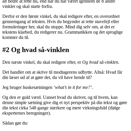
alt bedre at rette nu, end når du har været igennem de 8 andre
vinkler og skal starte forfra.
Derfor er den første vinkel, du skal redigere efter, en overordnet
gennemgang af teksten. Hvis du begynder at rette stavefejl eller
formuleringer her, skal du stoppe. Mind dig selv om, at det er
tekstens klarhed, du redigerer nu. Grammatikken og det sproglige
kommer du til.
#2 Og hvad så-vinklen
Den næste vinkel, du skal redigere efter, er
Og hvad så-vinklen
.
Det handler om at skrive til modtagerens udbytte. Altså: Hvad får
din læser ud af at gøre det, du vil have hende til?
Jeg bruger huskesætningen
‘what’s in it for me?’
.
Og den er guld værd. Uanset hvad du skriver, og til hvem, kan
denne simple sætning give dig et nyt perspektiv på din tekst og gøre
din tekst cirka 548 gange stærkere og mere virkningsfuld (ifølge
eksperternes beregninger).
Sådan gør du: