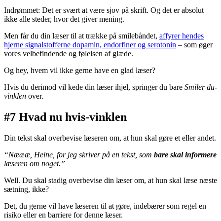
Indrømmet: Det er svært at være sjov på skrift. Og det er absolut
ikke alle steder, hvor det giver mening.
Men får du din læser til at trække på smilebåndet,
affyrer hendes
hjerne signalstofferne dopamin, endorfiner og serotonin
– som øger
vores velbefindende og følelsen af glæde.
Og hey, hvem vil ikke gerne have en glad læser?
Hvis du derimod vil kede din læser ihjel, springer du bare
Smiler du-
vinklen
over.
#7 Hvad nu hvis-vinklen
Din tekst skal overbevise læseren om, at hun skal gøre et eller andet.
“Næææ, Heine, for jeg skriver på en tekst, som
bare skal informere
læseren om noget.”
Well. Du skal stadig overbevise din læser om, at hun skal læse næste
sætning, ikke?
Det, du gerne vil have læseren til at gøre, indebærer som regel en
risiko eller en barriere for denne læser.