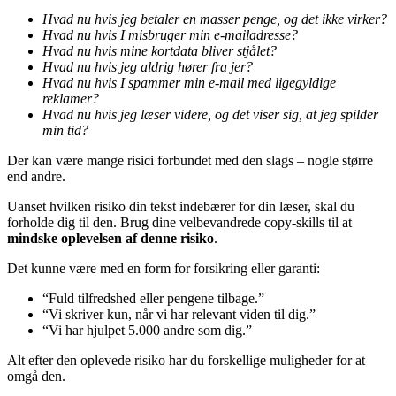
Hvad nu hvis jeg betaler en masser penge, og det ikke virker?
Hvad nu hvis I misbruger min e-mailadresse?
Hvad nu hvis mine kortdata bliver stjålet?
Hvad nu hvis jeg aldrig hører fra jer?
Hvad nu hvis I spammer min e-mail med ligegyldige
reklamer?
Hvad nu hvis jeg læser videre, og det viser sig, at jeg spilder
min tid?
Der kan være mange risici forbundet med den slags – nogle større
end andre.
Uanset hvilken risiko din tekst indebærer for din læser, skal du
forholde dig til den. Brug dine velbevandrede copy-skills til at
mindske oplevelsen af denne risiko
.
Det kunne være med en form for forsikring eller garanti:
“Fuld tilfredshed eller pengene tilbage.”
“Vi skriver kun, når vi har relevant viden til dig.”
“Vi har hjulpet 5.000 andre som dig.”
Alt efter den oplevede risiko har du forskellige muligheder for at
omgå den.