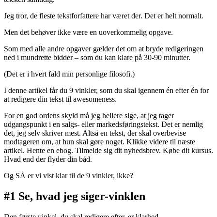
Jeg tror, de fleste tekstforfattere har været der. Det er helt normalt.
Men det behøver ikke være en uoverkommelig opgave.
Som med alle andre opgaver gælder det om at bryde redigeringen
ned i mundrette bidder – som du kan klare på 30-90 minutter.
(Det er i hvert fald min personlige filosofi.)
I denne artikel får du 9 vinkler, som du skal igennem én efter én for
at redigere din tekst til awesomeness.
For en god ordens skyld må jeg hellere sige, at jeg tager
udgangspunkt i en salgs- eller markedsføringstekst. Det er nemlig
det, jeg selv skriver mest. Altså en tekst, der skal overbevise
modtageren om, at hun skal gøre noget. Klikke videre til næste
artikel. Hente en ebog. Tilmelde sig dit nyhedsbrev. Købe dit kursus.
Hvad end der flyder din båd.
Og SÅ er vi vist klar til de 9 vinkler, ikke?
#1 Se, hvad jeg siger-vinklen
Den første vinkel, du skal redigere efter, er klarhed.