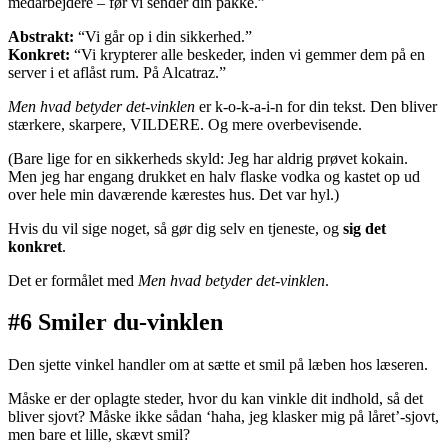
medarbejdere – før vi sender din pakke.”
Abstrakt:
“Vi går op i din sikkerhed.”
Konkret:
“Vi krypterer alle beskeder, inden vi gemmer dem på en
server i et aflåst rum. På Alcatraz.”
Men hvad betyder det-vinklen
er k-o-k-a-i-n for din tekst. Den bliver
stærkere, skarpere, VILDERE. Og mere overbevisende.
(Bare lige for en sikkerheds skyld: Jeg har aldrig prøvet kokain.
Men jeg har engang drukket en halv flaske vodka og kastet op ud
over hele min daværende kærestes hus. Det var hyl.)
Hvis du vil sige noget, så gør dig selv en tjeneste, og
sig det
konkret
.
Det er formålet med
Men hvad betyder det-vinklen
.
#6 Smiler du-vinklen
Den sjette vinkel handler om at sætte et smil på læben hos læseren.
Måske er der oplagte steder, hvor du kan vinkle dit indhold, så det
bliver sjovt? Måske ikke sådan ‘haha, jeg klasker mig på låret’-sjovt,
men bare et lille, skævt smil?