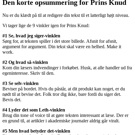
Den korte opsummering for Prins Knud
Nu er du klædt på til at redigere din tekst til et latterligt højt niveau.
Vi tager lige de 9 vinkler igen for Prins Knud:
#1 Se, hvad jeg siger-vinklen
Sørg for, at teksten spiller i det store billede. Afsnit for afsnit,
argument for argument. Din tekst skal være en helhed. Make it
work.
#2 Og hvad så-vinklen
Kom din læsers indvendinger i forkøbet. Husk, at alle handler ud fra
egeninteresse. Skriv til den.
#3 Se selv-vinklen
Beviser på bordet. Hvis du påstår, at dit produkt kan noget, er du
nødt til at bevise det. Folk tror dig ikke, bare fordi du siger det.
Bevis det.
#4 Lyder det som Leth-vinklen
Brug din tone of voice til at gøre teksten interessant at læse. Der er
en grund til, at artikler i akademiske journaler aldrig går viralt.
#5 Men hvad betyder det-vinklen