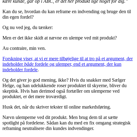
kære kunde, går op i ABC, er det her produkt lige noget for dig.”
Kan du se, hvordan du kan reframe en indvending og bruge den til
din egen fordel?
Og nu ved jeg, du tænker:
Men er det ikke skidt at nævne en ulempe ved mit produkt?
Au contraire, min ven.
Forskning viser, at vi er mere tilbøjelige til at tro på et argument, der
indeholder
både
fordele og ulemper, end et argument, der kun
indeholder fordele
.
Og det giver jo god mening, ikke? Hvis du snakker med Sælger
Helge, og han udelukkende roser produktet til skyerne, bliver du
skeptisk. Hvis han derimod også fortæller om ulemperne ved
produktet, er det mere troværdigt.
Husk det, når du skriver tekster til online markedsføring.
Nævn ulemperne ved dit produkt. Men brug dem til at sætte
spotlight på fordelene. Sådan kan du med en fix omgang strategisk
reframing neutralisere din kundes indvendinger.