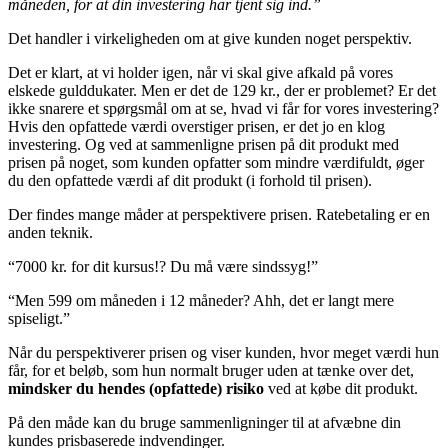
måneden, for at din investering har tjent sig ind.”
Det handler i virkeligheden om at give kunden noget perspektiv.
Det er klart, at vi holder igen, når vi skal give afkald på vores
elskede gulddukater. Men er det de 129 kr., der er problemet? Er det
ikke snarere et spørgsmål om at se, hvad vi får for vores investering?
Hvis den opfattede værdi overstiger prisen, er det jo en klog
investering. Og ved at sammenligne prisen på dit produkt med
prisen på noget, som kunden opfatter som mindre værdifuldt, øger
du den opfattede værdi af dit produkt (i forhold til prisen).
Der findes mange måder at perspektivere prisen. Ratebetaling er en
anden teknik.
“7000 kr. for dit kursus!? Du må være sindssyg!”
“Men 599 om måneden i 12 måneder? Ahh, det er langt mere
spiseligt.”
Når du perspektiverer prisen og viser kunden, hvor meget værdi hun
får, for et beløb, som hun normalt bruger uden at tænke over det,
mindsker du hendes (opfattede) risiko
ved at købe dit produkt.
På den måde kan du bruge sammenligninger til at afvæbne din
kundes prisbaserede indvendinger.