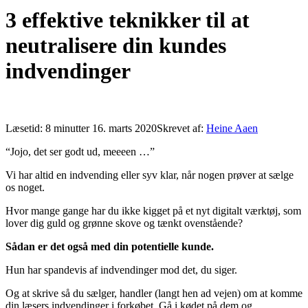
3 effektive teknikker til at
neutralisere din kundes
indvendinger
Læsetid:
8
minutter
16. marts 2020
Skrevet af:
Heine Aaen
“Jojo, det ser godt ud, meeeen …”
Vi har altid en indvending eller syv klar, når nogen prøver at sælge
os noget.
Hvor mange gange har du ikke kigget på et nyt digitalt værktøj, som
lover dig guld og grønne skove og tænkt ovenstående?
Sådan er det også med din potentielle kunde.
Hun har spandevis af indvendinger mod det, du siger.
Og at skrive så du sælger, handler (langt hen ad vejen) om at komme
din læsers indvendinger i forkøbet. Gå i kødet på dem og