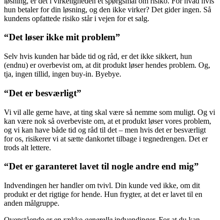
løsning, er det i virkeligheden et spørgsmål om risiko. For hvad hvis
hun betaler for din løsning, og den ikke virker? Det gider ingen. Så
kundens opfattede risiko står i vejen for et salg.
“Det løser ikke mit problem”
Selv hvis kunden har både tid og råd, er det ikke sikkert, hun
(endnu) er overbevist om, at dit produkt løser hendes problem. Og,
tja, ingen tillid, ingen buy-in. Byebye.
“Det er besværligt”
Vi vil alle gerne have, at ting skal være så nemme som muligt. Og vi
kan være nok så overbeviste om, at et produkt løser vores problem,
og vi kan have både tid og råd til det – men hvis det er besværligt
for os, risikerer vi at sætte dankortet tilbage i tegnedrengen. Det er
trods alt lettere.
“Det er garanteret lavet til nogle andre end mig”
Indvendingen her handler om tvivl. Din kunde ved ikke, om dit
produkt er det rigtige for hende. Hun frygter, at det er lavet til en
anden målgruppe.
Ovenstående er en række
generelle
indvendinger. For at du kan