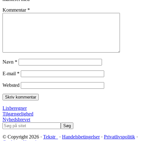
Kommentar
*
Navn
*
E-mail
*
Websted
Footer
Lixberegner
Tilgængelighed
Nyhedsbrevet
Søg
på
sitet
© Copyright 2026 ·
Tekstr_
·
Handelsbetingelser
·
Privatlivspolitik
·