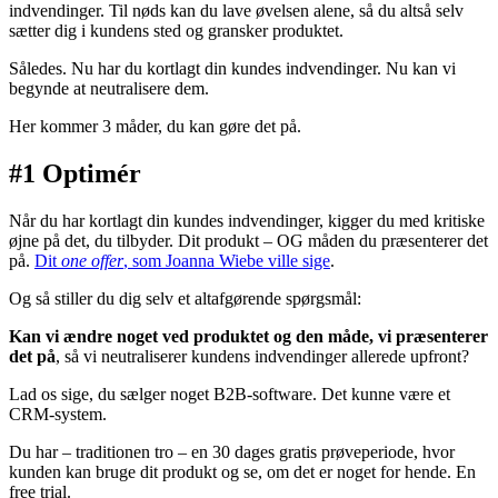
indvendinger. Til nøds kan du lave øvelsen alene, så du altså selv
sætter dig i kundens sted og gransker produktet.
Således. Nu har du kortlagt din kundes indvendinger. Nu kan vi
begynde at neutralisere dem.
Her kommer 3 måder, du kan gøre det på.
#1 Optimér
Når du har kortlagt din kundes indvendinger, kigger du med kritiske
øjne på det, du tilbyder. Dit produkt – OG måden du præsenterer det
på.
Dit
one offer
, som Joanna Wiebe ville sige
.
Og så stiller du dig selv et altafgørende spørgsmål:
Kan vi ændre noget ved produktet og den måde, vi præsenterer
det på
, så vi neutraliserer kundens indvendinger allerede upfront?
Lad os sige, du sælger noget B2B-software. Det kunne være et
CRM-system.
Du har – traditionen tro – en 30 dages gratis prøveperiode, hvor
kunden kan bruge dit produkt og se, om det er noget for hende. En
free trial.