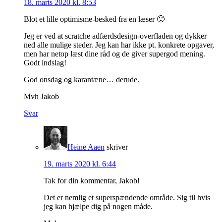
18. marts 2020 kl. 8:53
Blot et lille optimisme-besked fra en læser 🙂
Jeg er ved at scratche adfærdsdesign-overfladen og dykker
ned alle mulige steder. Jeg kan har ikke pt. konkrete opgaver,
men har netop læst dine råd og de giver supergod mening.
Godt indslag!
God onsdag og karantæne… derude.
Mvh Jakob
Svar
Heine Aaen
skriver
19. marts 2020 kl. 6:44
Tak for din kommentar, Jakob!
Det er nemlig et superspændende område. Sig til hvis
jeg kan hjælpe dig på nogen måde.