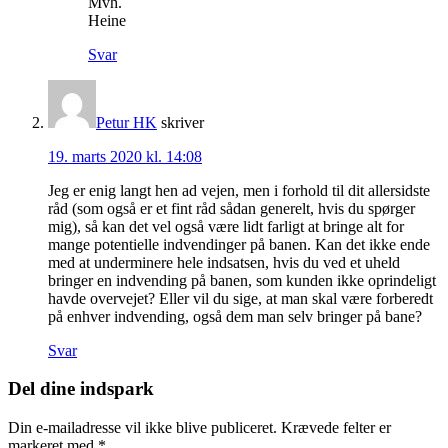
Mvh.
Heine
Svar
Petur HK
skriver
19. marts 2020 kl. 14:08
Jeg er enig langt hen ad vejen, men i forhold til dit allersidste
råd (som også er et fint råd sådan generelt, hvis du spørger
mig), så kan det vel også være lidt farligt at bringe alt for
mange potentielle indvendinger på banen. Kan det ikke ende
med at underminere hele indsatsen, hvis du ved et uheld
bringer en indvending på banen, som kunden ikke oprindeligt
havde overvejet? Eller vil du sige, at man skal være forberedt
på enhver indvending, også dem man selv bringer på bane?
Svar
Del dine indspark
Din e-mailadresse vil ikke blive publiceret.
Krævede felter er
markeret med
*