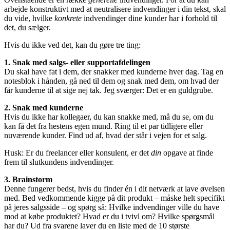
arbejde konstruktivt med at neutralisere indvendinger i din tekst, skal
du vide, hvilke
konkrete
indvendinger dine kunder har i forhold til
det, du sælger.
Hvis du ikke ved det, kan du gøre tre ting:
1. Snak med salgs- eller supportafdelingen
Du skal have fat i dem, der snakker med kunderne hver dag. Tag en
notesblok i hånden, gå ned til dem og snak med dem, om hvad der
får kunderne til at sige nej tak. Jeg sværger: Det er en guldgrube.
2. Snak med kunderne
Hvis du ikke har kollegaer, du kan snakke med, må du se, om du
kan få det fra hestens egen mund. Ring til et par tidligere eller
nuværende kunder. Find ud af, hvad der står i vejen for et salg.
Husk: Er du freelancer eller konsulent, er det
din
opgave at finde
frem til slutkundens indvendinger.
3. Brainstorm
Denne fungerer bedst, hvis du finder én i dit netværk at lave øvelsen
med. Bed vedkommende kigge på dit produkt – måske helt specifikt
på jeres salgsside – og spørg så: Hvilke indvendinger ville du have
mod at købe produktet? Hvad er du i tvivl om? Hvilke spørgsmål
har du? Ud fra svarene laver du en liste med de 10 største