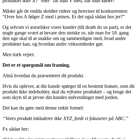
produktet ikke X?” eller “får man Y med, når man køber?”
Måske går de endda skridtet videre og henviser til konkurrenten:
“Ovre hos A følger Z med i prisen. Er det også sådan hos jer?”
Og selvom vi ææælsker vores kunder (till death do us part), er det
nogle gange svært at bevare den stoiske ro, når man for 18. gang
den uge skal til at snakke om og sammenligne med, hvad andre
produkter kan, og hvordan andre virksomheder gør.
Men træk vejret.
Det er et spørgsmål om framing.
Altså hvordan du præsenterer dit produkt.
Hvis du oplever, at din kunde spørger til en bestemt feature, som dit
produkt ikke indeholder, skal du
reframe
produktet – og bruge det
som skyts til at jævne din kundes indvendinger med jorden.
Det kan du gøre med denne enkle formel:
“Vores produkt inkluderer ikke XYZ, fordi vi fokuserer på ABC.”
Fx sådan her: