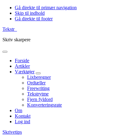
Gå direkte til primær navigation
Skip til indhold
Gå direkte til footer
Tekstr_
Skriv skarpere
Forside
Artikler
Værktøjer
Lixberegner
Ordtæller
Freewriting
Tekstrytme
Fjern fyldord
Konverteringsrate
Om
Kontakt
Log ind
Skrivetips