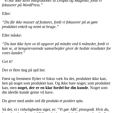
“Vi har ikke lavet integrationer til Drupal og Magento, fordi vi
fokuserer på WordPress.”
Eller:
“Du får ikke masser af features, fordi vi fokuserer på at gøre
produktet enkelt og nemt at bruge.”
Eller måske:
“Du kan ikke hyre os til opgaver på mindre end 6 måneder, fordi vi
kan se, at længerevarende samarbejder giver de bedste resultater for
vores kunder.”
Get it?
Der er flere ting på spil her.
Først og fremmest flytter vi fokus væk fra det, produktet ikke kan,
hen på noget som produktet kan. Og ikke bare noget, som produktet
kan, men
noget, der er en klar fordel for din kunde
. Noget som
din ideelle kunde gerne vil have.
Du giver med andre ord dit produkt et positivt spin.
Så det, vi i virkeligheden siger, er:
“Vi gør ABC pissegodt. Hvis du,