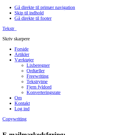
Gå direkte til primær navigation
Skip til indhold
Gå direkte til footer
Tekstr_
Skriv skarpere
Forside
Artikler
Værktøjer
Lixberegner
Ordtæller
Freewriting
Tekstrytme
Fjern fyldord
Konverteringsrate
Om
Kontakt
Log ind
Copywriting
E-mailmarkedsføring: