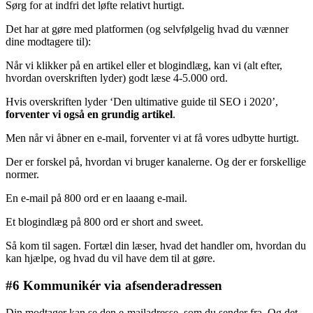
Sørg for at indfri det løfte relativt hurtigt.
Det har at gøre med platformen (og selvfølgelig hvad du vænner
dine modtagere til):
Når vi klikker på en artikel eller et blogindlæg, kan vi (alt efter,
hvordan overskriften lyder) godt læse 4-5.000 ord.
Hvis overskriften lyder ‘Den ultimative guide til SEO i 2020’,
forventer vi også en grundig artikel
.
Men når vi åbner en e-mail, forventer vi at få vores udbytte hurtigt.
Der er forskel på, hvordan vi bruger kanalerne. Og der er forskellige
normer.
En e-mail på 800 ord er en laaang e-mail.
Et blogindlæg på 800 ord er short and sweet.
Så kom til sagen. Fortæl din læser, hvad det handler om, hvordan du
kan hjælpe, og hvad du vil have dem til at gøre.
#6 Kommunikér via afsenderadressen
Din modtager kan se den e-mailadresse, som du sender fra. Og det