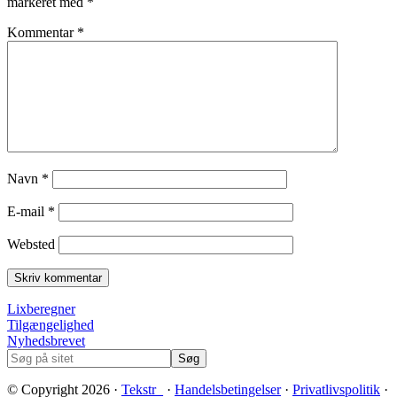
markeret med
*
Kommentar
*
Navn
*
E-mail
*
Websted
Footer
Lixberegner
Tilgængelighed
Nyhedsbrevet
Søg
på
sitet
© Copyright 2026 ·
Tekstr_
·
Handelsbetingelser
·
Privatlivspolitik
·