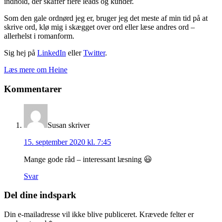
indhold, der skaffer flere leads og kunder.
Som den gale ordnørd jeg er, bruger jeg det meste af min tid på at
skrive ord, klø mig i skægget over ord eller læse andres ord –
allerhelst i romanform.
Sig hej på
LinkedIn
eller
Twitter
.
Læs mere om Heine
Læserinteraktioner
Kommentarer
Susan
skriver
15. september 2020 kl. 7:45
Mange gode råd – interessant læsning 😃
Svar
Del dine indspark
Din e-mailadresse vil ikke blive publiceret.
Krævede felter er