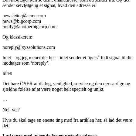
sender selvfølgelig et signal, hvad den adresse er:
newsletter@acme.com
news@bigcorp.com
notify@anotherbigcorp.com
Og klassikeren:
noreply@xyzsolutions.com
Intet – og jeg mener det her – intet sender et lige så fedt signal til din
modtager som ‘noreply’.
Intet!
Det bare OSER af dialog, venlighed, service og den der særlige og
sjældne følelse af at være noget helt specielt og unikt.
…
Nej, vel?
Hvis du skal tage en eneste ting med fra artiklen her, så lad det være
det:
Lad være med at sende fra en noreply-adresse
.