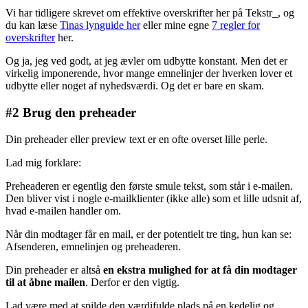
Vi har tidligere skrevet om effektive overskrifter her på Tekstr_, og
du kan læse
Tinas lynguide her
eller mine egne
7 regler for
overskrifter
her.
Og ja, jeg ved godt, at jeg ævler om udbytte konstant. Men det er
virkelig imponerende, hvor mange emnelinjer der hverken lover et
udbytte eller noget af nyhedsværdi. Og det er bare en skam.
#2 Brug den preheader
Din preheader eller preview text er en ofte overset lille perle.
Lad mig forklare:
Preheaderen er egentlig den første smule tekst, som står i e-mailen.
Den bliver vist i nogle e-mailklienter (ikke alle) som et lille udsnit af,
hvad e-mailen handler om.
Når din modtager får en mail, er der potentielt tre ting, hun kan se:
Afsenderen, emnelinjen og preheaderen.
Din preheader er altså
en ekstra mulighed for at få din modtager
til at åbne mailen
. Derfor er den vigtig.
Lad være med at spilde den værdifulde plads på en kedelig og