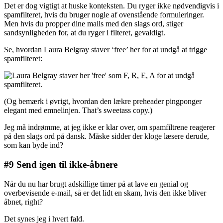
Det er dog vigtigt at huske konteksten. Du ryger ikke nødvendigvis i
spamfilteret, hvis du bruger nogle af ovenstående formuleringer.
Men hvis du propper dine mails med den slags ord, stiger
sandsynligheden for, at du ryger i filteret, gevaldigt.
Se, hvordan Laura Belgray staver ‘free’ her for at undgå at trigge
spamfilteret:
(Og bemærk i øvrigt, hvordan den lækre preheader pingponger
elegant med emnelinjen. That’s sweetass copy.)
Jeg må indrømme, at jeg ikke er klar over, om spamfiltrene reagerer
på den slags ord på dansk. Måske sidder der kloge læsere derude,
som kan byde ind?
#9 Send igen til ikke-åbnere
Når du nu har brugt adskillige timer på at lave en genial og
overbevisende e-mail, så er det lidt en skam, hvis den ikke bliver
åbnet, right?
Det synes jeg i hvert fald.