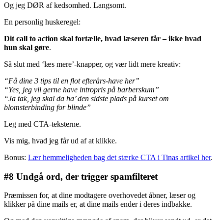
Og jeg DØR af kedsomhed. Langsomt.
En personlig huskeregel:
Dit call to action skal fortælle, hvad læseren får – ikke hvad
hun skal gøre
.
Så slut med ‘læs mere’-knapper, og vær lidt mere kreativ:
“Få dine 3 tips til en flot efterårs-have her”
“Yes, jeg vil gerne have intropris på barberskum”
“Ja tak, jeg skal da ha’ den sidste plads på kurset om
blomsterbinding for blinde”
Leg med CTA-teksterne.
Vis mig, hvad jeg får ud af at klikke.
Bonus:
Lær hemmeligheden bag det stærke CTA i Tinas artikel her
.
#8 Undgå ord, der trigger spamfilteret
Præmissen for, at dine modtagere overhovedet åbner, læser og
klikker på dine mails er, at dine mails ender i deres indbakke.