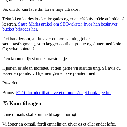
Se, om du kan lave din første linje ultrakort.
Teknikken kaldes bucket brigades og er en effektiv måde at holde på
læseren.
Snup Marks artikel om SEO-tekster, hvor han beskriver
bucket brigades her
.
Det handler om, at du laver en kort sætning (eller
sætningsfragment), som lægger op til en pointe og slutter med kolon.
Og selve pointen?
Den kommer først nede i næste linje.
Hjernen er sådan indrettet, at den gerne vil afslutte ting. Så hvis du
teaser en pointe, vil hjernen gerne have pointen med.
Prøv det.
Bonus:
Få 10 formler til at lave et uimodståeligt hook lige her
.
#5 Kom til sagen
Dine e-mails skal komme til sagen hurtigt.
Vi åbner en e-mail, fordi emnelinjen giver os et eller andet løfte.