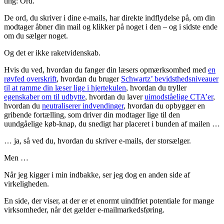
ting: Ord.
De ord, du skriver i dine e-mails, har direkte indflydelse på, om din
modtager åbner din mail og klikker på noget i den – og i sidste ende
om du sælger noget.
Og det er ikke raketvidenskab.
Hvis du ved, hvordan du fanger din læsers opmærksomhed med
en
røvfed overskrift
, hvordan du bruger
Schwartz’ bevidsthedsniveauer
til at ramme din læser lige i hjertekulen
, hvordan du tryller
egenskaber om til udbytte
, hvordan du laver
uimodståelige CTA’er
,
hvordan du
neutraliserer indvendinger
, hvordan du opbygger en
gribende fortælling, som driver din modtager lige til den
uundgåelige køb-knap, du snedigt har placeret i bunden af mailen …
… ja, så ved du, hvordan du skriver e-mails, der storsælger.
Men …
Når jeg kigger i min indbakke, ser jeg dog en anden side af
virkeligheden.
En side, der viser, at der er et enormt uindfriet potentiale for mange
virksomheder, når det gælder e-mailmarkedsføring.