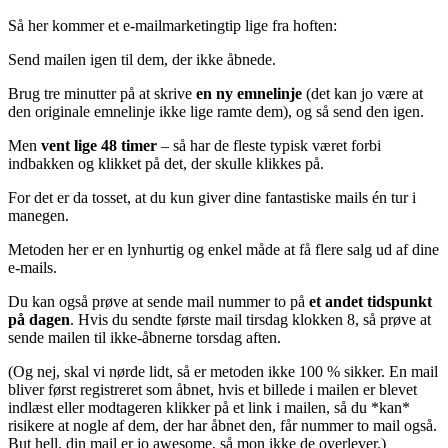
Så her kommer et e-mailmarketingtip lige fra hoften:
Send mailen igen til dem, der ikke åbnede.
Brug tre minutter på at skrive
en ny emnelinje
(det kan jo være at
den originale emnelinje ikke lige ramte dem), og så send den igen.
Men
vent lige 48 timer
– så har de fleste typisk været forbi
indbakken og klikket på det, der skulle klikkes på.
For det er da tosset, at du kun giver dine fantastiske mails én tur i
manegen.
Metoden her er en lynhurtig og enkel måde at få flere salg ud af dine
e-mails.
Du kan også prøve at sende mail nummer to på
et andet tidspunkt
på dagen
. Hvis du sendte første mail tirsdag klokken 8, så prøve at
sende mailen til ikke-åbnerne torsdag aften.
(Og nej, skal vi nørde lidt, så er metoden ikke 100 % sikker. En mail
bliver først registreret som åbnet, hvis et billede i mailen er blevet
indlæst eller modtageren klikker på et link i mailen, så du *kan*
risikere at nogle af dem, der har åbnet den, får nummer to mail også.
But hell, din mail er jo awesome, så mon ikke de overlever.)