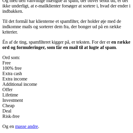
Og med den vanvittige mængde af spam, der bliver sendt ud, er det
ikke underligt, at e-mailklienter forsøger at sortere i, hvad der ender i
indbakken.
Til det formål har klienterne et spamfilter, der holder øje med de
indkomne mails og sorterer dem fra, der bonger ud på en række
kriterier.
Én af de ting, spamfilteret kigger på, er teksten. For der er
en række
ord og formuleringer, som får en mail til at lugte af spam
.
Ord som:
Free
100% free
Extra cash
Extra income
Additional income
Offer
Lifetime
Investment
Cheap
Deal
Risk-free
Og en
masse andre
.