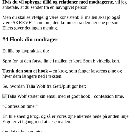
Hvis du vil opbygge tillid og relationer med modtagerne
, vil jeg
anbefale, at du sender fra en navngivet person.
Men du skal selvfølgelig være konsistent: E-mailen skal jo også
være SKREVET som om, den kommer fra den her ene person.
Ellers giver det ingen mening.
#4 Hook din modtager
Et lille og lavpraktisk tip:
Sørg for, at den første linje i mailen er kort. Som i: virkelig kort.
Tænk den som et hook
– en krog, som fanger læserens øjne og
hiver dem længere ned i teksten.
Se, hvordan Talia Wolf fra GetUplift gør her:
“Confession time:”
En lille snedig krog, og så er vores øjne allerede nede på anden linje.
Ergo er vi i gang med at læse mailen.
Og det er hele pointen.