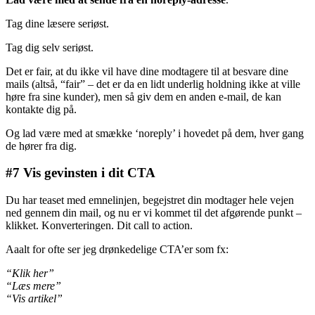
Tag dine læsere seriøst.
Tag dig selv seriøst.
Det er fair, at du ikke vil have dine modtagere til at besvare dine
mails (altså, “fair” – det er da en lidt underlig holdning ikke at ville
høre fra sine kunder), men så giv dem en anden e-mail, de kan
kontakte dig på.
Og lad være med at smække ‘noreply’ i hovedet på dem, hver gang
de hører fra dig.
#7 Vis gevinsten i dit CTA
Du har teaset med emnelinjen, begejstret din modtager hele vejen
ned gennem din mail, og nu er vi kommet til det afgørende punkt –
klikket. Konverteringen. Dit call to action.
Aaalt for ofte ser jeg drønkedelige CTA’er som fx:
“Klik her”
“Læs mere”
“Vis artikel”