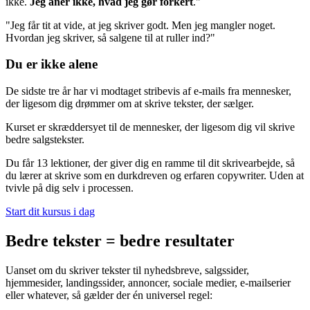
ikke.
Jeg aner ikke, hvad jeg gør forkert
."
"Jeg får tit at vide, at jeg skriver godt. Men jeg mangler noget.
Hvordan jeg skriver, så salgene til at ruller ind?"
Du er ikke alene
De sidste tre år har vi modtaget stribevis af e-mails fra mennesker,
der ligesom dig drømmer om at skrive tekster, der sælger.
Kurset er skræddersyet til de mennesker, der ligesom dig vil skrive
bedre salgstekster.
Du får 13 lektioner, der giver dig en ramme til dit skrivearbejde, så
du lærer at skrive som en durkdreven og erfaren copywriter. Uden at
tvivle på dig selv i processen.
Start dit kursus i dag
Bedre tekster = bedre resultater
Uanset om du skriver tekster til nyhedsbreve, salgssider,
hjemmesider, landingssider, annoncer, sociale medier, e-mailserier
eller whatever, så gælder der én universel regel: