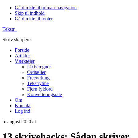
Gå direkte til primær navigation
Skip til indhold
Gå direkte til footer
Tekstr_
Skriv skarpere
Forside
Artikler
Værktøjer
Lixberegner
Ordtæller
Freewriting
Tekstrytme
Fjern fyldord
Konverteringsrate
Om
Kontakt
Log ind
5. august 2020
af
13 skrivehacks: Sådan skriver