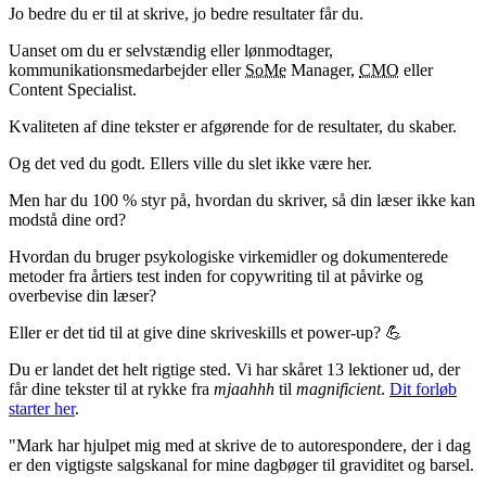
Jo bedre du er til at skrive, jo bedre resultater får du.
Uanset om du er selvstændig eller lønmodtager,
kommunikationsmedarbejder eller
SoMe
Manager,
CMO
eller
Content Specialist.
Kvaliteten af dine tekster er afgørende for de resultater, du skaber.
Og det ved du godt. Ellers ville du slet ikke være her.
Men har du 100 % styr på, hvordan du skriver, så din læser ikke kan
modstå dine ord?
Hvordan du bruger psykologiske virkemidler og dokumenterede
metoder fra årtiers test inden for copywriting til at påvirke og
overbevise din læser?
Eller er det tid til at give dine skriveskills et power-up? 💪
Du er landet det helt rigtige sted. Vi har skåret 13 lektioner ud, der
får dine tekster til at rykke fra
mjaahhh
til
magnificient
.
Dit forløb
starter her
.
"Mark har hjulpet mig med at skrive de to autorespondere, der i dag
er den vigtigste salgskanal for mine dagbøger til graviditet og barsel.