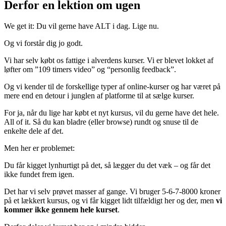
Derfor en lektion om ugen
We get it: Du vil gerne have ALT i dag. Lige nu.
Og vi forstår dig jo godt.
Vi har selv købt os fattige i alverdens kurser. Vi er blevet lokket af
løfter om ”109 timers video” og “personlig feedback”.
Og vi kender til de forskellige typer af online-kurser og har været på
mere end en detour i junglen af platforme til at sælge kurser.
For ja, når du lige har købt et nyt kursus, vil du gerne have det hele.
All of it. Så du kan bladre (eller browse) rundt og snuse til de
enkelte dele af det.
Men her er problemet:
Du får kigget lynhurtigt på det, så lægger du det væk – og får det
ikke fundet frem igen.
Det har vi selv prøvet masser af gange. Vi bruger 5-6-7-8000 kroner
på et lækkert kursus, og vi får kigget lidt tilfældigt her og der, men
vi
kommer ikke gennem hele kurset
.