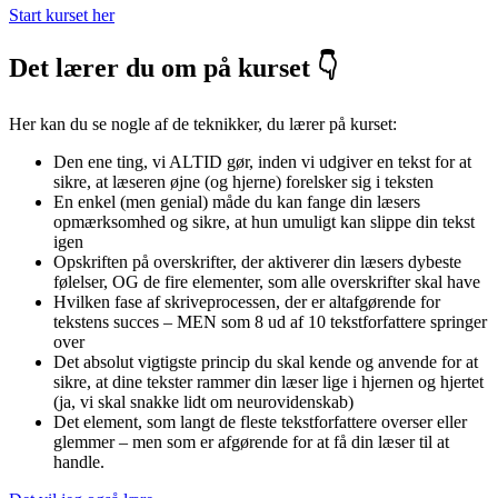
Start kurset her
Det lærer du om på kurset 👇
Her kan du se nogle af de teknikker, du lærer på kurset:
Den ene ting, vi ALTID gør, inden vi udgiver en tekst for at
sikre, at læseren øjne (og hjerne) forelsker sig i teksten
En enkel (men genial) måde du kan fange din læsers
opmærksomhed og sikre, at hun umuligt kan slippe din tekst
igen
Opskriften på overskrifter, der aktiverer din læsers dybeste
følelser, OG de fire elementer, som alle overskrifter skal have
Hvilken fase af skriveprocessen, der er altafgørende for
tekstens succes – MEN som 8 ud af 10 tekstforfattere springer
over
Det absolut vigtigste princip du skal kende og anvende for at
sikre, at dine tekster rammer din læser lige i hjernen og hjertet
(ja, vi skal snakke lidt om neurovidenskab)
Det element, som langt de fleste tekstforfattere overser eller
glemmer – men som er afgørende for at få din læser til at
handle.