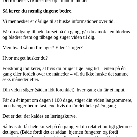
Derfor deler vi kurset her op i mindre bidder.
Så lærer du nemlig tingene bedre
.
Vi mennesker er dårlige til at huske informationer over tid.
Får du adgang til hele kurset på én gang, går du amok i en blodrus
og bladrer frem og tilbage og suger viden til dig.
Men hvad så om fire uger? Eller 12 uger?
Hvor meget husker du?
Forskning indikerer, at hvis du bruger lige lang tid – enten på én
gang eller fordelt over tre måneder – vil du ikke huske det samme
seks måneder efter.
Din viden stiger (sådan lidt forenklet), hver gang du får et input.
Får du ét input om dagen i 100 dage, stiger din viden langsommere,
men hænger bedre fast, end hvis du får det hele på én gang.
Det er det, der kaldes en læringskurve.
Så hvis du får hele kurset på én gang, vil du relativt hurtigt glemme
det igen. (Både fordi det er sådan, hjernen fungerer, og fordi