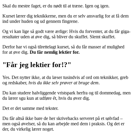
Skal du mestre faget, er du nødt til at træne. Igen og igen.
Kurset lærer dig teknikkerne, men du er selv ansvarlig for at få dem
ind under huden og ud gennem fingrene.
Og vi kan lige så godt være ærlige: Hvis du forventer, at du får giga-
resultater uden at øve dig, så bliver du skuffet. Slemt skuffet.
Derfor har vi også tilrettelagt kurset, så du får masser af mulighed
for at øve dig.
Du får nemlig lektier for.
"Får jeg lektier for!?"
Yes. Det nytter ikke, at du læser tusindvis af ord om teknikker, greb
og redskaber,
hvis du ikke selv prøver at bruge dem
.
Du kan studere halvliggende vristspark herfra og til dommedag, men
du lærer sgu kun at udføre ét, hvis du øver dig.
Det er det samme med tekster.
Du får altså ikke bare de her skrivehacks serveret på et sølvfad –
men også øvelser, så du kan arbejde med dem i praksis. Og det er
der, du virkelig lærer noget.