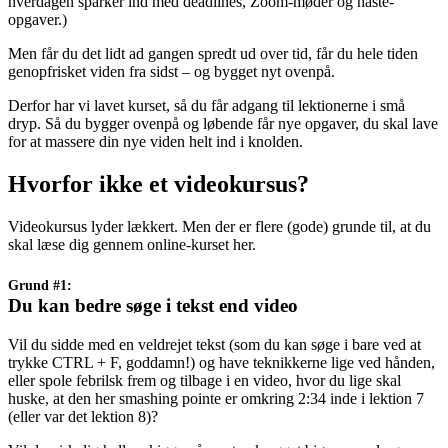
hverdagen sparker ind med deadlines, Zoom-møder og haste-
opgaver.)
Men får du det lidt ad gangen spredt ud over tid, får du hele tiden
genopfrisket viden fra sidst – og bygget nyt ovenpå.
Derfor har vi lavet kurset, så du får adgang til lektionerne i små
dryp. Så du bygger ovenpå og løbende får nye opgaver, du skal lave
for at massere din nye viden helt ind i knolden.
Hvorfor ikke et videokursus?
Videokursus lyder lækkert. Men der er flere (gode) grunde til, at du
skal læse dig gennem online-kurset her.
Grund #1:
Du kan bedre søge i tekst end video
Vil du sidde med en veldrejet tekst (som du kan søge i bare ved at
trykke CTRL + F, goddamn!) og have teknikkerne lige ved hånden,
eller spole febrilsk frem og tilbage i en video, hvor du lige skal
huske, at den her smashing pointe er omkring 2:34 inde i lektion 7
(eller var det lektion 8)?