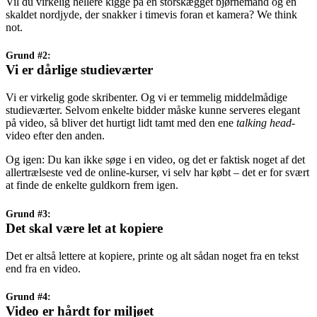
Vil du virkelig hellere kigge på en storskægget bjørnemand og en
skaldet nordjyde, der snakker i timevis foran et kamera? We think
not.
Grund #2:
Vi er dårlige studieværter
Vi er virkelig gode skribenter. Og vi er temmelig middelmådige
studieværter. Selvom enkelte bidder måske kunne serveres elegant
på video, så bliver det hurtigt lidt tamt med den ene
talking head
-
video efter den anden.
Og igen: Du kan ikke søge i en video, og det er faktisk noget af det
allertrælseste ved de online-kurser, vi selv har købt – det er for svært
at finde de enkelte guldkorn frem igen.
Grund #3:
Det skal være let at kopiere
Det er altså lettere at kopiere, printe og alt sådan noget fra en tekst
end fra en video.
Grund #4:
Video er hårdt for miljøet