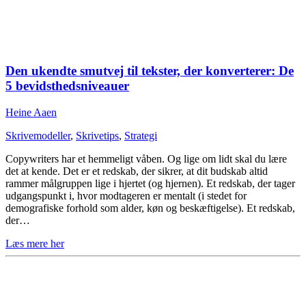
Den ukendte smutvej til tekster, der konverterer: De
5 bevidsthedsniveauer
Heine Aaen
Skrivemodeller
,
Skrivetips
,
Strategi
Copywriters har et hemmeligt våben. Og lige om lidt skal du lære
det at kende. Det er et redskab, der sikrer, at dit budskab altid
rammer målgruppen lige i hjertet (og hjernen). Et redskab, der tager
udgangspunkt i, hvor modtageren er mentalt (i stedet for
demografiske forhold som alder, køn og beskæftigelse). Et redskab,
der…
Læs mere her