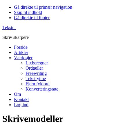
Gå direkte til primær navigation
Skip til indhold
Gå direkte til footer
Tekstr_
Skriv skarpere
Forside
Artikler
Værktøjer
Lixberegner
Ordtæller
Freewriting
Tekstrytme
Fjern fyldord
Konverteringsrate
Om
Kontakt
Log ind
Skrivemodeller