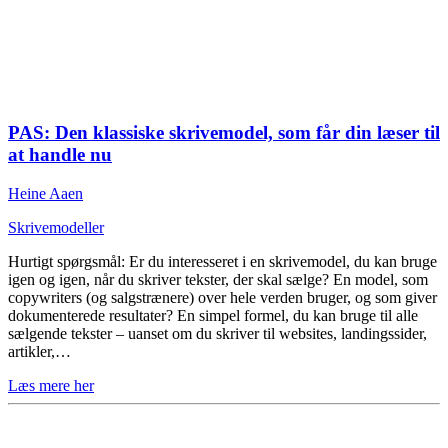
PAS: Den klassiske skrivemodel, som får din læser til
at handle nu
Heine Aaen
Skrivemodeller
Hurtigt spørgsmål: Er du interesseret i en skrivemodel, du kan bruge
igen og igen, når du skriver tekster, der skal sælge? En model, som
copywriters (og salgstrænere) over hele verden bruger, og som giver
dokumenterede resultater? En simpel formel, du kan bruge til alle
sælgende tekster – uanset om du skriver til websites, landingssider,
artikler,…
Læs mere her