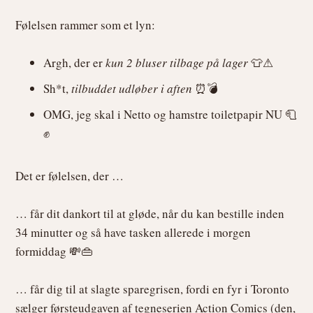
Følelsen rammer som et lyn:
Argh, der er
kun 2 bluser tilbage på lager
👕⚠
Sh*t,
tilbuddet udløber i aften
⏰💣
OMG, jeg skal i Netto og hamstre toiletpapir NU 🧻
✊
Det er følelsen, der …
… får dit dankort til at gløde, når du kan bestille inden
34 minutter og så have tasken allerede i morgen
formiddag 💸👜
… får dig til at slagte sparegrisen, fordi en fyr i Toronto
sælger førsteudgaven af tegneserien Action Comics (den,