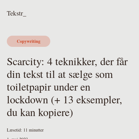
Gå
Skip
Gå
Tekstr_
direkte
til
direkte
til
indhold
til
primær
footer
navigation
Copywriting
Scarcity: 4 teknikker, der får
din tekst til at sælge som
toiletpapir under en
lockdown (+ 13 eksempler,
du kan kopiere)
Læsetid:
11
minutter