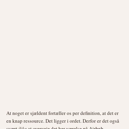
At noget er sjældent fortæller os per definition, at det er
en knap ressource. Det ligger i ordet. Derfor er det også
svært
ikke
at overveje det her værelse på Airbnb.