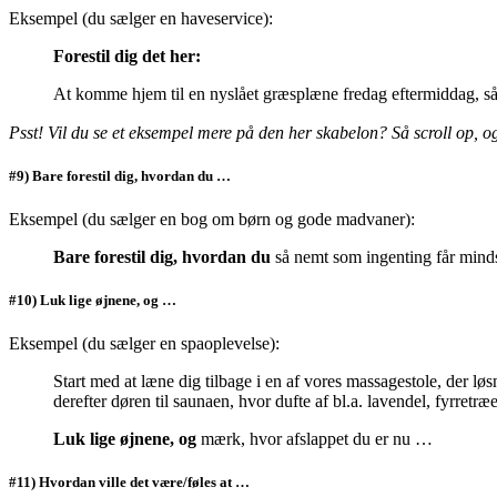
Eksempel (du sælger en haveservice):
Forestil dig det her:
At komme hjem til en nyslået græsplæne fredag eftermiddag, så
Psst! Vil du se et eksempel mere på den her skabelon? Så scroll op, o
#9) Bare forestil dig, hvordan du …
Eksempel (du sælger en bog om børn og gode madvaner):
Bare forestil dig, hvordan du
så nemt som ingenting får mindst
#10) Luk lige øjnene, og …
Eksempel (du sælger en spaoplevelse):
Start med at læne dig tilbage i en af vores massagestole, der lø
derefter døren til saunaen, hvor dufte af bl.a. lavendel, fyrretræ
Luk lige øjnene, og
mærk, hvor afslappet du er nu …
#11) Hvordan ville det være/føles at …