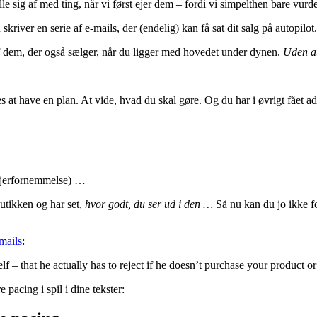
lle sig af med ting, når vi først ejer dem – fordi vi simpelthen bare vur
kriver en serie af e-mails, der (endelig) kan få sat dit salg på autopilot.
f dem, der også sælger, når du ligger med hovedet under dynen.
Uden at 
es at have en plan. At vide, hvad du skal gøre. Og du har i øvrigt fået a
t ejerfornemmelse) …
butikken og har set,
hvor godt, du ser ud i den …
Så nu kan du jo ikke f
mails
:
lf – that he actually has to reject if he doesn’t purchase your product or
 pacing i spil i dine tekster: