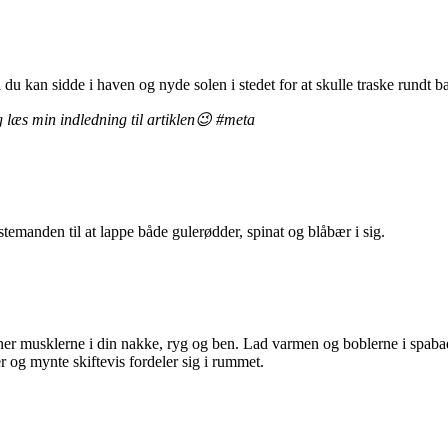
 du kan sidde i haven og nyde solen i stedet for at skulle traske rund
g læs min indledning til artiklen😉 #meta
emanden til at lappe både gulerødder, spinat og blåbær i sig.
sner musklerne i din nakke, ryg og ben. Lad varmen og boblerne i spabad
er og mynte skiftevis fordeler sig i rummet.