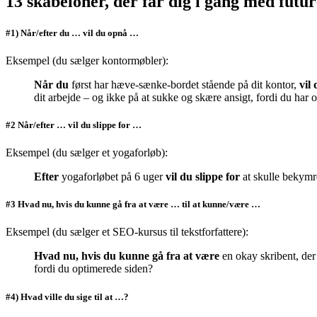
13 skabeloner, der får dig i gang med futu
#1) Når/efter du … vil du opnå …
Eksempel (du sælger kontormøbler):
Når du
først har hæve-sænke-bordet stående på dit kontor,
vil
dit arbejde – og ikke på at sukke og skære ansigt, fordi du har o
#2 Når/efter … vil du slippe for …
Eksempel (du sælger et yogaforløb):
Efter
yogaforløbet på 6 uger
vil du slippe for
at skulle bekymre
#3 Hvad nu, hvis du kunne gå fra at være … til at kunne/være …
Eksempel (du sælger et SEO-kursus til tekstforfattere):
Hvad nu, hvis du kunne gå fra at være
en okay skribent, de
fordi du optimerede siden?
#4) Hvad ville du sige til at …?