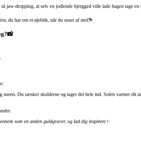
er så jaw-dropping, at selv en jodlende bjergged ville lade hagen tage e
fest, du har om et øjeblik, når du suser af sted⛷
og?📸
.
r:
og sneen. Du sænker skuldrene og tager det hele ind. Solen varmer dit an
under.
 igennem som en anden guldgraver, og lad dig inspirere✨