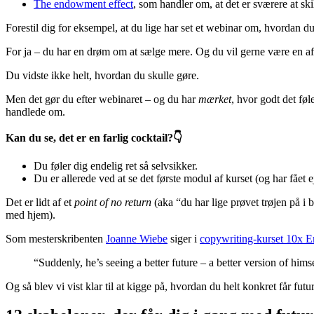
The endowment effect
, som handler om, at det er sværere at ski
Forestil dig for eksempel, at du lige har set et webinar om, hvordan du s
For ja – du har en drøm om at sælge mere. Og du vil gerne være en a
Du vidste ikke helt, hvordan du skulle gøre.
Men det gør du efter webinaret – og du har
mærket
, hvor godt det føl
handlede om.
Kan du se, det er en farlig cocktail?👇
Du føler dig endelig ret så selvsikker.
Du er allerede ved at se det første modul af kurset (og har fåe
Det er lidt af et
point of no return
(aka “du har lige prøvet trøjen på i 
med hjem).
Som mesterskribenten
Joanne Wiebe
siger i
copywriting-kurset 10x E
“Suddenly, he’s seeing a better future – a better version of himse
Og så blev vi vist klar til at kigge på, hvordan du helt konkret får future