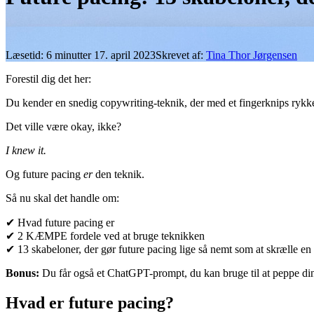
Læsetid:
6
minutter
17. april 2023
Skrevet af:
Tina Thor Jørgensen
Forestil dig det her:
Du kender en snedig copywriting-teknik, der med et fingerknips rykk
Det ville være okay, ikke?
I knew it.
Og future pacing
er
den teknik.
Så nu skal det handle om:
✔ Hvad future pacing er
✔ 2 KÆMPE fordele ved at bruge teknikken
✔ 13 skabeloner, der gør future pacing lige så nemt som at skrælle en
Bonus:
Du får også et ChatGPT-prompt, du kan bruge til at peppe di
Hvad er future pacing?