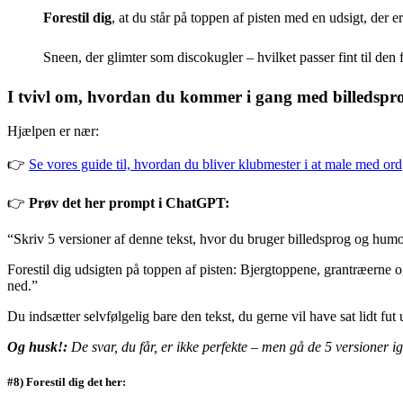
Forestil dig
, at du står på toppen af pisten med en udsigt, der 
Sneen, der glimter som discokugler – hvilket passer fint til den 
I tvivl om, hvordan du kommer i gang med billedspr
Hjælpen er nær:
👉
Se vores guide til, hvordan du bliver klubmester i at male med ord
👉
P
røv det her prompt i ChatGPT:
“Skriv 5 versioner af denne tekst, hvor du bruger billedsprog og humo
Forestil dig udsigten på toppen af pisten: Bjergtoppene, grantræerne 
ned.”
Du indsætter selvfølgelig bare den tekst, du gerne vil have sat lidt fut 
Og husk!:
De svar, du får, er ikke perfekte – men gå de 5 versioner
#8) Forestil dig det her: