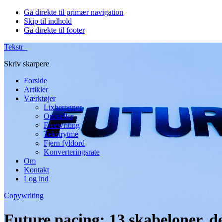
Gå direkte til primær navigation
Skip til indhold
Gå direkte til footer
Tekstr_
Skriv skarpere
Forside
Artikler
Værktøjer
Lixberegner
Ordtæller
Freewriting
Tekstrytme
Fjern fyldord
Konverteringsrate
Om
Kontakt
Log ind
Copywriting
Future pacing: 13 skabeloner, de