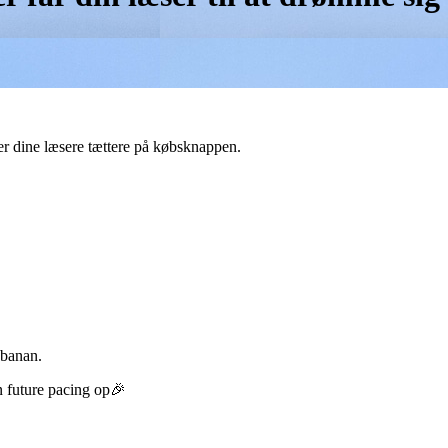
er dine læsere tættere på købsknappen.
 banan.
n future pacing op🎉