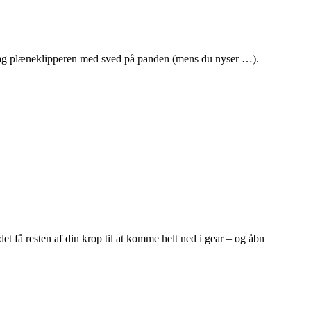
t bag plæneklipperen med sved på panden (mens du nyser …).
et få resten af din krop til at komme helt ned i gear – og åbn