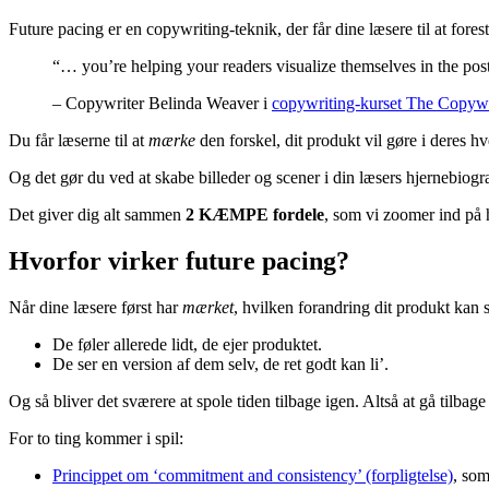
Future pacing er en copywriting-teknik, der får dine læsere til at forest
“… you’re helping your readers visualize themselves in the pos
– Copywriter Belinda Weaver i
copywriting-kurset The Copywr
Du får læserne til at
mærke
den forskel, dit produkt vil gøre i deres h
Og det gør du ved at skabe billeder og scener i din læsers hjernebiog
Det giver dig alt sammen
2 KÆMPE fordele
, som vi zoomer ind på 
Hvorfor virker future pacing?
Når dine læsere først har
mærket
, hvilken forandring dit produkt kan s
De føler allerede lidt, de ejer produktet.
De ser en version af dem selv, de ret godt kan li’.
Og så bliver det sværere at spole tiden tilbage igen. Altså at gå tilbage 
For to ting kommer i spil:
Princippet om ‘commitment and consistency’ (forpligtelse)
, som