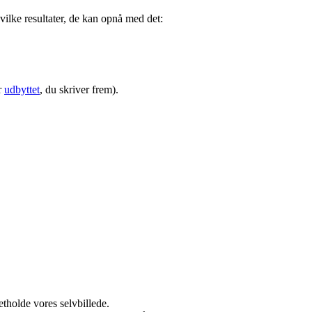
 hvilke resultater, de kan opnå med det:
r
udbyttet
, du skriver frem).
etholde vores selvbillede.