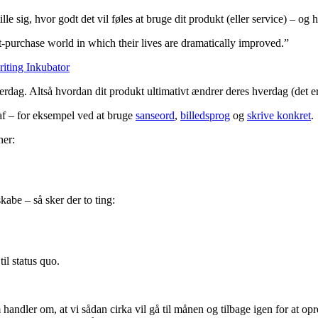
ille sig, hvor godt det vil føles at bruge dit produkt (eller service) – og
t-purchase world in which their lives are dramatically improved.”
iting Inkubator
verdag. Altså hvordan dit produkt ultimativt ændrer deres hverdag (det e
raf – for eksempel ved at bruge
sanseord
,
billedsprog
og
skrive konkret
.
her:
kabe – så sker der to ting:
til status quo.
 handler om, at vi sådan cirka vil gå til månen og tilbage igen for at opr