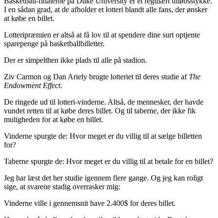
Basketball-finalerne på Duke University er et regulært tilløbsstykke.
I en sådan grad, at de afholder et lotteri blandt alle fans, der ønsker
at købe en billet.
Lotteripræmien er altså at få lov til at spendere dine surt optjente
sparepenge på basketballbilletter.
Der er simpelthen ikke plads til alle på stadion.
Ziv Carmon og Dan Ariely brugte lotteriet til deres studie af
The
Endowment Effect
.
De ringede ud til lotteri-vinderne. Altså, de mennesker, der havde
vundet retten til at købe deres billet. Og til taberne, der ikke fik
muligheden for at købe en billet.
Vinderne spurgte de: Hvor meget er du villig til at sælge billetten
for?
Taberne spurgte de: Hvor meget er du villig til at betale for en billet?
Jeg har læst det her studie igennem flere gange. Og jeg kan roligt
sige, at svarene stadig overrasker mig:
Vinderne ville i gennemsnit have 2.400$ for deres billet.