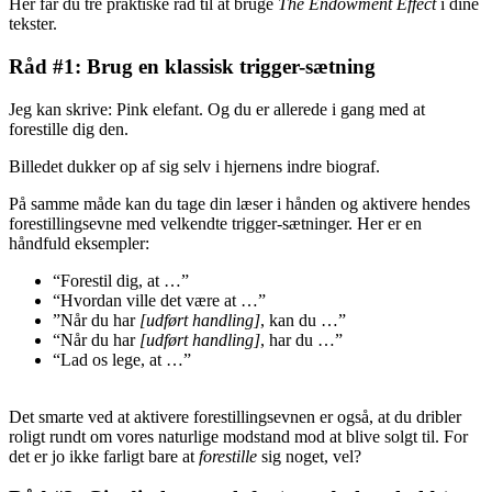
Her får du tre praktiske råd til at bruge
The Endowment Effect
i dine
tekster.
Råd #1: Brug en klassisk trigger-sætning
Jeg kan skrive: Pink elefant. Og du er allerede i gang med at
forestille dig den.
Billedet dukker op af sig selv i hjernens indre biograf.
På samme måde kan du tage din læser i hånden og aktivere hendes
forestillingsevne med velkendte trigger-sætninger. Her er en
håndfuld eksempler:
“Forestil dig, at …”
“Hvordan ville det være at …”
”Når du har
[udført handling]
, kan du …”
“Når du har
[udført handling]
, har du …”
“Lad os lege, at …”
Det smarte ved at aktivere forestillingsevnen er også, at du dribler
roligt rundt om vores naturlige modstand mod at blive solgt til. For
det er jo ikke farligt bare at
forestille
sig noget, vel?