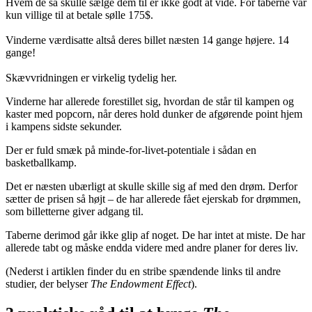
Hvem de så skulle sælge dem til er ikke godt at vide. For taberne var
kun villige til at betale sølle 175$.
Vinderne værdisatte altså deres billet næsten 14 gange højere. 14
gange!
Skævvridningen er virkelig tydelig her.
Vinderne har allerede forestillet sig, hvordan de står til kampen og
kaster med popcorn, når deres hold dunker de afgørende point hjem
i kampens sidste sekunder.
Der er fuld smæk på minde-for-livet-potentiale i sådan en
basketballkamp.
Det er næsten ubærligt at skulle skille sig af med den drøm. Derfor
sætter de prisen så højt – de har allerede fået ejerskab for drømmen,
som billetterne giver adgang til.
Taberne derimod går ikke glip af noget. De har intet at miste. De har
allerede tabt og måske endda videre med andre planer for deres liv.
(Nederst i artiklen finder du en stribe spændende links til andre
studier, der belyser
The Endowment Effect
).