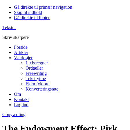
Gå direkte til primær navigation
Skip til indhold
Gå direkte til footer
Tekstr_
Skriv skarpere
Forside
Artikler
Værktøjer
Lixberegner
Ordtæller
Freewriting
Tekstrytme
Fjern fyldord
Konverteringsrate
Om
Kontakt
Log ind
Copywriting
The Endowment Effect: Pirk