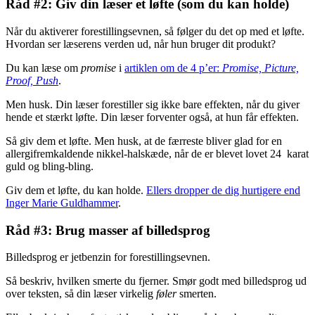
Råd #2: Giv din læser et løfte (som du kan holde)
Når du aktiverer forestillingsevnen, så følger du det op med et løfte.
Hvordan ser læserens verden ud, når hun bruger dit produkt?
Du kan læse om
promise
i
artiklen om de 4 p’er:
Promise, Picture,
Proof, Push
.
Men husk. Din læser forestiller sig ikke bare effekten, når du giver
hende et stærkt løfte. Din læser forventer også, at hun får effekten.
Så giv dem et løfte. Men husk, at de færreste bliver glad for en
allergifremkaldende nikkel-halskæde, når de er blevet lovet 24 karat
guld og bling-bling.
Giv dem et løfte, du kan holde.
Ellers dropper de dig hurtigere end
Inger Marie Guldhammer
.
Råd #3: Brug masser af billedsprog
Billedsprog er jetbenzin for forestillingsevnen.
Så beskriv, hvilken smerte du fjerner. Smør godt med billedsprog ud
over teksten, så din læser virkelig
føler
smerten.