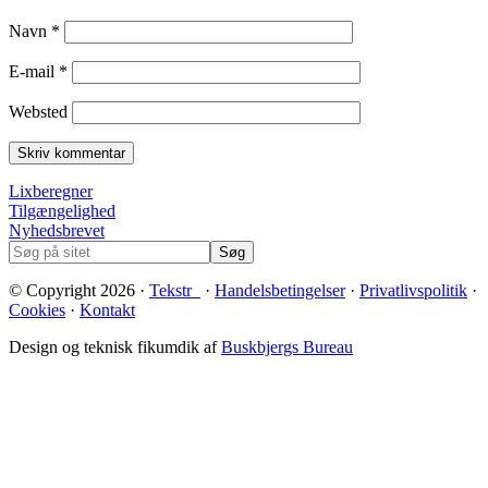
Navn
*
E-mail
*
Websted
Footer
Lixberegner
Tilgængelighed
Nyhedsbrevet
Søg
på
sitet
© Copyright 2026 ·
Tekstr_
·
Handelsbetingelser
·
Privatlivspolitik
·
Cookies
·
Kontakt
Design og teknisk fikumdik af
Buskbjergs Bureau