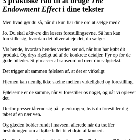
3 praktiske råd til at bruge
The
Endowment Effect
i dine tekster
Men hvad gør du så, når du kun har dine ord at sælge med?
Jo. Du skal
aktivere
din læsers forestillingsevne. Så hun kan
forestille sig, hvordan det bliver at eje det, du sælger.
Vis hende, hvordan hendes verden ser ud, når hun har købt dit
produkt. Og drys rigeligt ud af de konkrete detaljer. Fyr op for de
gode billeder. Strø masser af sanseord ud over din salgstekst.
Det trigger alt sammen følelsen af, at det er virkeligt.
Hjernen kan nemlig ikke skelne mellem virkelighed og forestilling.
Følelserne er de samme, når vi forestiller os noget, og når vi oplever
det.
Derfor presser tårerne sig på i øjenkrogen, hvis du forestiller dig
tabet af en nær ven.
Og glæden bobler rundt i mavsen, allerede når du træffer
beslutningen om at købe billet til et drøn af koncert.