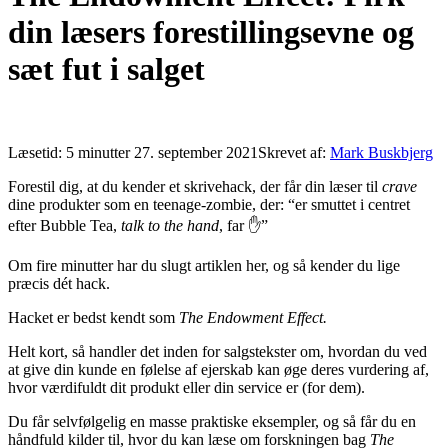
din læsers forestillingsevne og
sæt fut i salget
Læsetid:
5
minutter
27. september 2021
Skrevet af:
Mark Buskbjerg
Forestil dig, at du kender et skrivehack, der får din læser til
crave
dine produkter som en teenage-zombie, der: “er smuttet i centret
efter Bubble Tea,
talk to the hand
, far ✋”
Om fire minutter har du slugt artiklen her, og så kender du lige
præcis dét hack.
Hacket er bedst kendt som
The Endowment Effect.
Helt kort, så handler det inden for salgstekster om, hvordan du ved
at give din kunde en følelse af ejerskab kan øge deres vurdering af,
hvor værdifuldt dit produkt eller din service er (for dem).
Du får selvfølgelig en masse praktiske eksempler, og så får du en
håndfuld kilder til, hvor du kan læse om forskningen bag
The