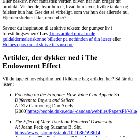
Eller beskriv, hvor fantastisk verden bliver, når hun bruger dit
produkt. Vis hende, hvor hun er, hvad hun laver, hvilke tanker og
følelser hun har. Gør det så virkeligt, som var hun der allerede nu.
Hjernen skelner ikke, remember?
Savner du inspiration til at skrive tekster, der pumper liv i
forestillingsevnen? Læs
Tinas artikel om at male
guldaldermaleriskønne billeder på nethinden af din læser
eller
Heines epos om at skrive til sanserne
.
Artikler, der dykker ned i The
Endowment Effect
Vil du tage et hovedspring ned i kilderne bag artiklen her? Så får du
listen:
Focusing on the Forgone: How Value Can Appear So
Different to Buyers and Sellers
Af Ziv Carmon og Dan Ariely
[2000]
https://people.duke.edu/~dandan/webfiles/PapersPI/V
The Effect of Mere Touch on Perceived Ownership
Af Joann Peck og Suzanne B. Shu
https://www.jstor.org/stable/10.1086/598614