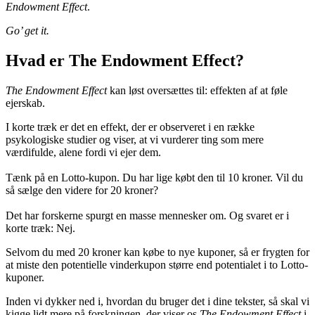
Endowment Effect
.
Go’ get it.
Hvad er The Endowment Effect?
The Endowment Effect
kan løst oversættes til: effekten af at føle
ejerskab.
I korte træk er det en effekt, der er observeret i en række
psykologiske studier og viser, at vi vurderer ting som mere
værdifulde, alene fordi vi ejer dem.
Tænk på en Lotto-kupon. Du har lige købt den til 10 kroner. Vil du
så sælge den videre for 20 kroner?
Det har forskerne spurgt en masse mennesker om. Og svaret er i
korte træk: Nej.
Selvom du med 20 kroner kan købe to nye kuponer, så er frygten for
at miste den potentielle vinderkupon større end potentialet i to Lotto-
kuponer.
Inden vi dykker ned i, hvordan du bruger det i dine tekster, så skal vi
kigge lidt mere på forskningen, der viser os
The Endowment Effect
i