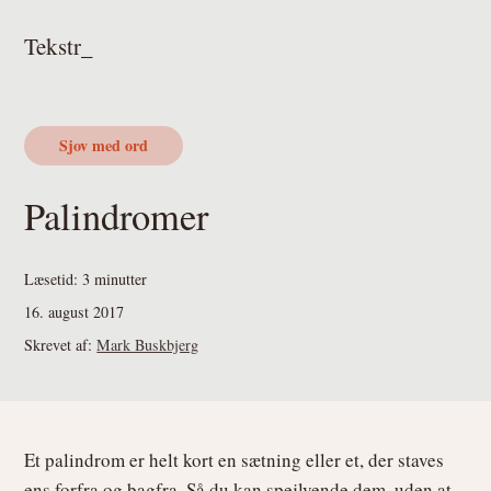
Gå
Skip
Gå
Tekstr_
direkte
til
direkte
til
indhold
til
primær
footer
navigation
Sjov med ord
Palindromer
Læsetid:
3
minutter
16. august 2017
Skrevet af:
Mark Buskbjerg
Et palindrom er helt kort en sætning eller et, der staves
ens forfra og bagfra. Så du kan spejlvende dem, uden at