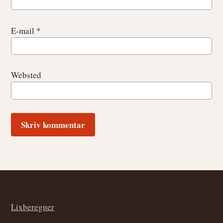
E-mail
*
Websted
Footer
Lixberegner