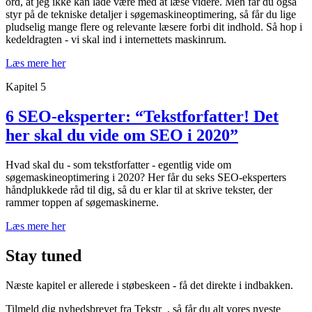
ord, at jeg ikke kan lade være med at læse videre. Men får du også
styr på de tekniske detaljer i søgemaskineoptimering, så får du lige
pludselig mange flere og relevante læsere forbi dit indhold. Så hop i
kedeldragten - vi skal ind i internettets maskinrum.
Læs mere her
Kapitel 5
6 SEO-eksperter: “Tekstforfatter! Det
her skal du vide om SEO i 2020”
Hvad skal du - som tekstforfatter - egentlig vide om
søgemaskineoptimering i 2020? Her får du seks SEO-eksperters
håndplukkede råd til dig, så du er klar til at skrive tekster, der
rammer toppen af søgemaskinerne.
Læs mere her
Stay tuned
Næste kapitel er allerede i støbeskeen - få det direkte i indbakken.
Tilmeld dig nyhedsbrevet fra Tekstr_, så får du alt vores nyeste