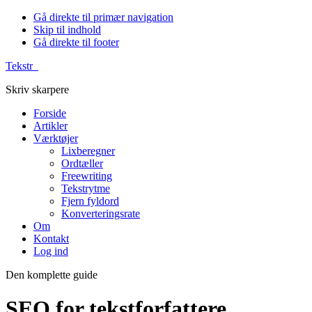
Gå direkte til primær navigation
Skip til indhold
Gå direkte til footer
Tekstr_
Skriv skarpere
Forside
Artikler
Værktøjer
Lixberegner
Ordtæller
Freewriting
Tekstrytme
Fjern fyldord
Konverteringsrate
Om
Kontakt
Log ind
Den komplette guide
SEO for tekstforfattere