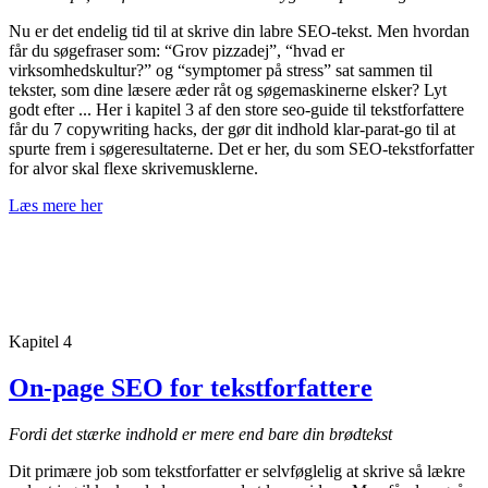
Nu er det endelig tid til at skrive din labre SEO-tekst. Men hvordan
får du søgefraser som: “Grov pizzadej”, “hvad er
virksomhedskultur?” og “symptomer på stress” sat sammen til
tekster, som dine læsere æder råt og søgemaskinerne elsker? Lyt
godt efter ... Her i kapitel 3 af den store seo-guide til tekstforfattere
får du 7 copywriting hacks, der gør dit indhold klar-parat-go til at
spurte frem i søgeresultaterne. Det er her, du som SEO-tekstforfatter
for alvor skal flexe skrivemusklerne.
Læs mere her
Kapitel 4
On-page SEO for tekstforfattere
Fordi det stærke indhold er mere end bare din brødtekst
Dit primære job som tekstforfatter er selvføglelig at skrive så lækre