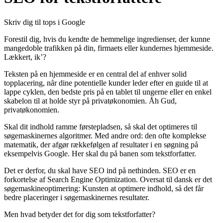
Skriv dig til tops i Google
Forestil dig, hvis du kendte de hemmelige ingredienser, der kunne
mangedoble trafikken på din, firmaets eller kundernes hjemmeside.
Lækkert, ik’?
Teksten på en hjemmeside er en central del af enhver solid
topplacering, når dine potentielle kunder leder efter en guide til at
lappe cyklen, den bedste pris på en tablet til ungerne eller en enkel
skabelon til at holde styr på privatøkonomien. Åh Gud,
privatøkonomien.
Skal dit indhold ramme førstepladsen, så skal det optimeres til
søgemaskinernes algoritmer. Med andre ord: den ofte komplekse
matematik, der afgør rækkefølgen af resultater i en søgning på
eksempelvis Google. Her skal du på banen som tekstforfatter.
Det er derfor, du skal have SEO ind på nethinden. SEO er en
forkortelse af Search Engine Optimization. Oversat til dansk er det
søgemaskineoptimering: Kunsten at optimere indhold, så det får
bedre placeringer i søgemaskinernes resultater.
Men hvad betyder det for dig som tekstforfatter?